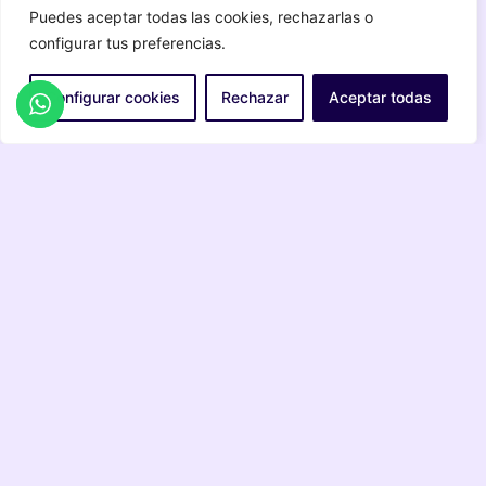
Puedes aceptar todas las cookies, rechazarlas o
Contáctanos
configurar tus preferencias.
Enlaces
Email:
Test diagnósticos
contacto@aristeasalud.com
Configurar cookies
Rechazar
Aceptar todas
Preguntas frecuentes
Horario: Lunes-Viernes
Quiénes somos
10:00 - 14:30h
Blog
WhatsApp
Contacto
¿Prefieres que te
Pedir cita
llamemos?
Solicitar
llamada
Síguenos